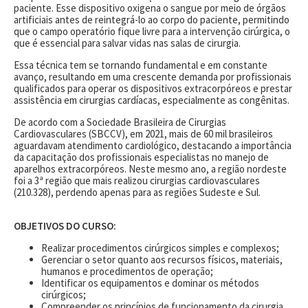
paciente. Esse dispositivo oxigena o sangue por meio de órgãos
artificiais antes de reintegrá-lo ao corpo do paciente, permitindo
que o campo operatório fique livre para a intervenção cirúrgica, o
que é essencial para salvar vidas nas salas de cirurgia.
Essa técnica tem se tornando fundamental e em constante
avanço, resultando em uma crescente demanda por profissionais
qualificados para operar os dispositivos extracorpóreos e prestar
assistência em cirurgias cardíacas, especialmente as congênitas.
De acordo com a Sociedade Brasileira de Cirurgias
Cardiovasculares (SBCCV), em 2021, mais de 60 mil brasileiros
aguardavam atendimento cardiológico, destacando a importância
da capacitação dos profissionais especialistas no manejo de
aparelhos extracorpóreos. Neste mesmo ano, a região nordeste
foi a 3ª região que mais realizou cirurgias cardiovasculares
(210.328), perdendo apenas para as regiões Sudeste e Sul.
OBJETIVOS DO CURSO:
Realizar procedimentos cirúrgicos simples e complexos;
Gerenciar o setor quanto aos recursos físicos, materiais,
humanos e procedimentos de operação;
Identificar os equipamentos e dominar os métodos
cirúrgicos;
Compreender os princípios de funcionamento da cirurgia