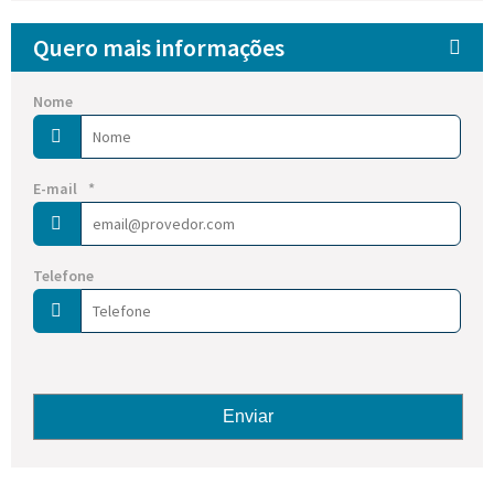
Quero mais informações
Nome
E-mail
*
Telefone
Nome
E-mail
Enviar