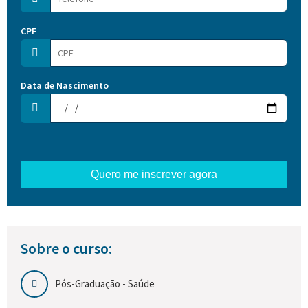
CPF
Data de Nascimento
Nome
E-mail
Quero me inscrever agora
Sobre o curso:
Pós-Graduação - Saúde