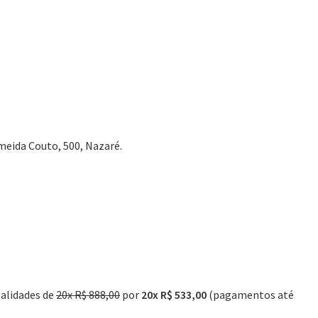
eida Couto, 500, Nazaré.
alidades de
20x R$ 888,00
por
20x R$ 533,00
(pagamentos até