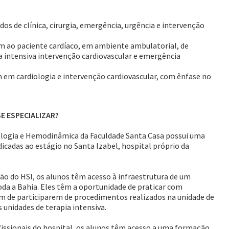
 de clínica, cirurgia, emergência, urgência e intervenção
em ao paciente cardíaco, em ambiente ambulatorial, de
ia intensiva intervenção cardiovascular e emergência
m em cardiologia e intervenção cardiovascular, com ênfase no
E ESPECIALIZAR?
ogia e Hemodinâmica da Faculdade Santa Casa possui uma
dicadas ao estágio no Santa Izabel, hospital próprio da
ão do HSI, os alunos têm acesso à infraestrutura de um
oda a Bahia. Eles têm a oportunidade de praticar com
m de participarem de procedimentos realizados na unidade de
unidades de terapia intensiva.
fissionais do hospital, os alunos têm acesso a uma formação