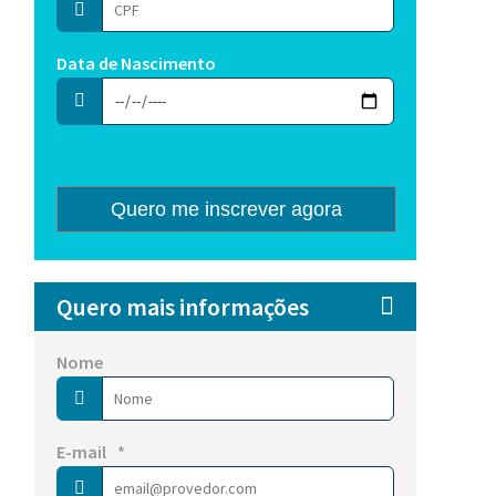
Data de Nascimento
Nome
E-mail
Quero me inscrever agora
Quero mais informações
Nome
E-mail
*