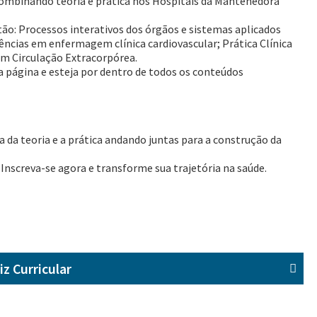
 combinando teoria e prática nos Hospitais da Mantenedora
tão: Processos interativos dos órgãos e sistemas aplicados
cias em enfermagem clínica cardiovascular; Prática Clínica
m Circulação Extracorpórea.
a página e esteja por dentro de todos os conteúdos
a da teoria e a prática andando juntas para a construção da
 Inscreva-se agora e transforme sua trajetória na saúde.
iz Curricular