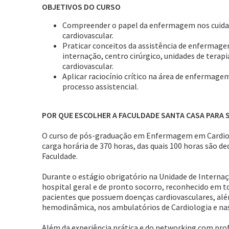
OBJETIVOS DO CURSO
Compreender o papel da enfermagem nos cuidados
cardiovascular.
Praticar conceitos da assistência de enfermag
internação, centro cirúrgico, unidades de terap
cardiovascular.
Aplicar raciocínio crítico na área de enfermage
processo assistencial.
POR QUE ESCOLHER A FACULDADE SANTA CASA PARA S
O curso de pós-graduação em Enfermagem em Cardiol
carga horária de 370 horas, das quais 100 horas são de
Faculdade.
Durante o estágio obrigatório na Unidade de Internaç
hospital geral e de pronto socorro, reconhecido em t
pacientes que possuem doenças cardiovasculares, alé
hemodinâmica, nos ambulatórios de Cardiologia e nas 
Além da experiência prática e do networking com pro