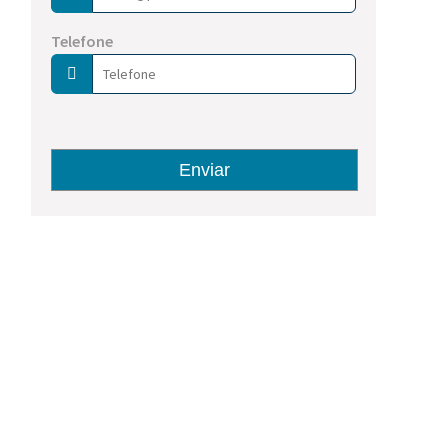
Telefone
Nome
E-mail
Enviar