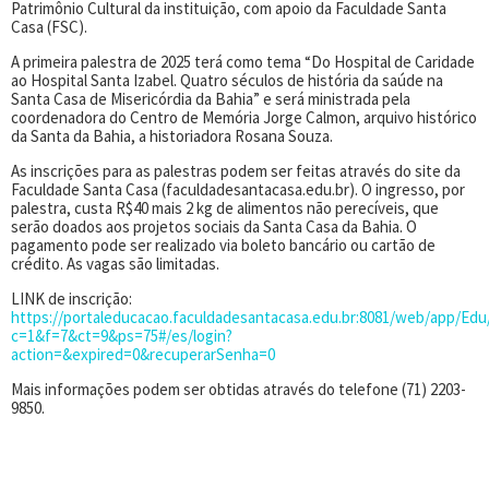
Patrimônio Cultural da instituição, com apoio da Faculdade Santa
Casa (FSC).
A primeira palestra de 2025 terá como tema “Do Hospital de Caridade
ao Hospital Santa Izabel. Quatro séculos de história da saúde na
Santa Casa de Misericórdia da Bahia” e será ministrada pela
coordenadora do Centro de Memória Jorge Calmon, arquivo histórico
da Santa da Bahia, a historiadora Rosana Souza.
As inscrições para as palestras podem ser feitas através do site da
Faculdade Santa Casa (faculdadesantacasa.edu.br). O ingresso, por
palestra, custa R$40 mais 2 kg de alimentos não perecíveis, que
serão doados aos projetos sociais da Santa Casa da Bahia. O
pagamento pode ser realizado via boleto bancário ou cartão de
crédito. As vagas são limitadas.
LINK de inscrição:
https://portaleducacao.faculdadesantacasa.edu.br:8081/web/app/Edu
c=1&f=7&ct=9&ps=75#/es/login?
action=&expired=0&recuperarSenha=0
Mais informações podem ser obtidas através do telefone (71) 2203-
9850.